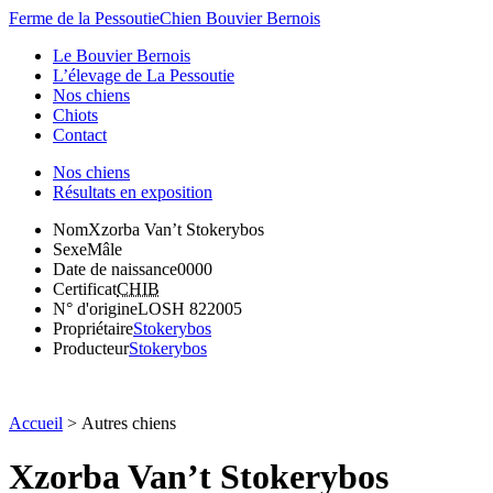
Ferme de la Pessoutie
Chien Bouvier Bernois
Le Bouvier Bernois
L’élevage de La Pessoutie
Nos chiens
Chiots
Contact
Nos chiens
Résultats en exposition
Nom
Xzorba Van’t Stokerybos
Sexe
Mâle
Date de naissance
0000
Certificat
CHIB
N° d'origine
LOSH 822005
Propriétaire
Stokerybos
Producteur
Stokerybos
Accueil
>
Autres chiens
Xzorba Van’t Stokerybos