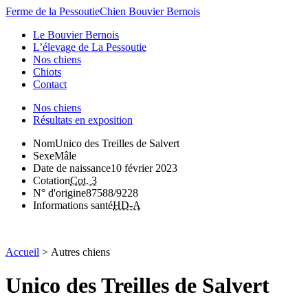
Ferme de la Pessoutie
Chien Bouvier Bernois
Le Bouvier Bernois
L’élevage de La Pessoutie
Nos chiens
Chiots
Contact
Nos chiens
Résultats en exposition
Nom
Unico des Treilles de Salvert
Sexe
Mâle
Date de naissance
10 février 2023
Cotation
Cot. 3
N° d'origine
87588/9228
Informations santé
HD-A
Accueil
>
Autres chiens
Unico des Treilles de Salvert