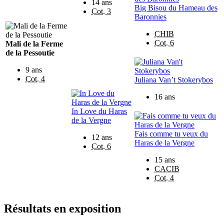
14 ans
Big Bisou du Hameau des
Cot. 3
Baronnies
CHIB
Cot. 6
Mali de la Ferme
de la Pessoutie
9 ans
Cot. 4
Juliana Van’t Stokerybos
16 ans
In Love du Haras
de la Vergne
Fais comme tu veux du
12 ans
Haras de la Vergne
Cot. 6
15 ans
CACIB
Cot. 4
Résultats en exposition