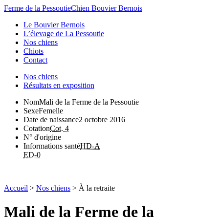
Ferme de la Pessoutie
Chien Bouvier Bernois
Le Bouvier Bernois
L’élevage de La Pessoutie
Nos chiens
Chiots
Contact
Nos chiens
Résultats en exposition
Nom
Mali de la Ferme de la Pessoutie
Sexe
Femelle
Date de naissance
2 octobre 2016
Cotation
Cot. 4
N° d'origine
Informations santé
HD-A
ED-0
Accueil
>
Nos chiens
> À la retraite
Mali de la Ferme de la