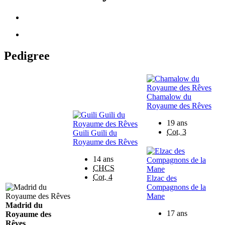
Pedigree
Chamalow du
Royaume des Rêves
19 ans
Cot. 3
Guili Guili du
Royaume des Rêves
14 ans
CHCS
Cot. 4
Elzac des
Compagnons de la
Mane
Madrid du
17 ans
Royaume des
Rêves