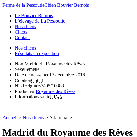
Ferme de la Pessoutie
Chien Bouvier Bernois
Le Bouvier Bernois
L’élevage de La Pessoutie
Nos chiens
Chiots
Contact
Nos chiens
Résultats en exposition
Nom
Madrid du Royaume des Rêves
Sexe
Femelle
Date de naissance
17 décembre 2016
Cotation
Cot. 3
N° d'origine
67405/10888
Producteur
Royaume des Rêves
Informations santé
HD-A
Accueil
>
Nos chiens
> À la retraite
Madrid du Royaume des Rêves