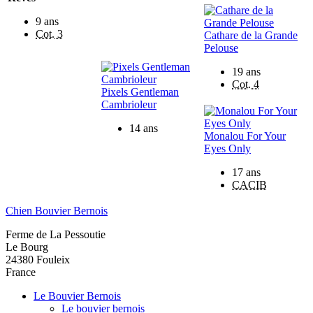
9 ans
Cot. 3
Cathare de la Grande
Pelouse
19 ans
Cot. 4
Pixels Gentleman
Cambrioleur
14 ans
Monalou For Your
Eyes Only
17 ans
CACIB
Chien Bouvier Bernois
Ferme de La Pessoutie
Le Bourg
24380
Fouleix
France
Le Bouvier Bernois
Le bouvier bernois