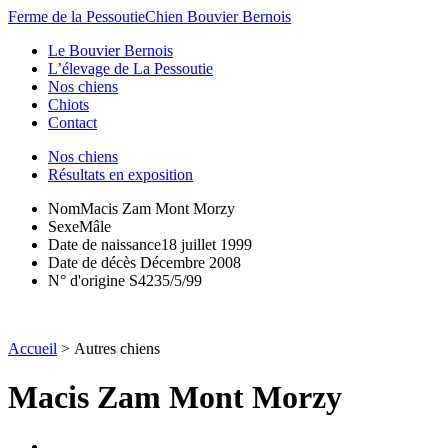
Ferme de la Pessoutie
Chien Bouvier Bernois
Le Bouvier Bernois
L’élevage de La Pessoutie
Nos chiens
Chiots
Contact
Nos chiens
Résultats en exposition
Nom
Macis Zam Mont Morzy
Sexe
Mâle
Date de naissance
18 juillet 1999
Date de décès
Décembre 2008
N° d'origine
S4235/5/99
Accueil
>
Autres chiens
Macis Zam Mont Morzy