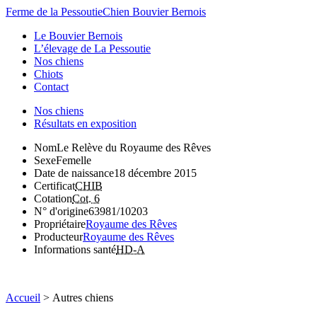
Ferme de la Pessoutie
Chien Bouvier Bernois
Le Bouvier Bernois
L’élevage de La Pessoutie
Nos chiens
Chiots
Contact
Nos chiens
Résultats en exposition
Nom
Le Relève du Royaume des Rêves
Sexe
Femelle
Date de naissance
18 décembre 2015
Certificat
CHIB
Cotation
Cot. 6
N° d'origine
63981/10203
Propriétaire
Royaume des Rêves
Producteur
Royaume des Rêves
Informations santé
HD-A
Accueil
>
Autres chiens