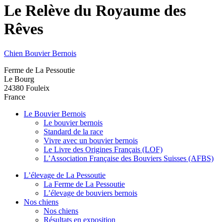
Le Relève du Royaume des
Rêves
Chien Bouvier Bernois
Ferme de La Pessoutie
Le Bourg
24380
Fouleix
France
Le Bouvier Bernois
Le bouvier bernois
Standard de la race
Vivre avec un bouvier bernois
Le Livre des Origines Français (LOF)
L’Association Française des Bouviers Suisses (AFBS)
L’élevage de La Pessoutie
La Ferme de La Pessoutie
L’élevage de bouviers bernois
Nos chiens
Nos chiens
Résultats en exposition