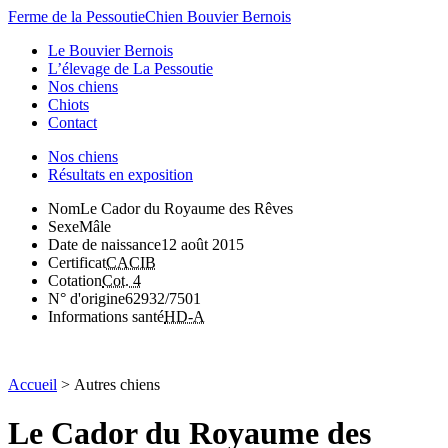
Ferme de la Pessoutie
Chien Bouvier Bernois
Le Bouvier Bernois
L’élevage de La Pessoutie
Nos chiens
Chiots
Contact
Nos chiens
Résultats en exposition
Nom
Le Cador du Royaume des Rêves
Sexe
Mâle
Date de naissance
12 août 2015
Certificat
CACIB
Cotation
Cot. 4
N° d'origine
62932/7501
Informations santé
HD-A
Accueil
>
Autres chiens
Le Cador du Royaume des