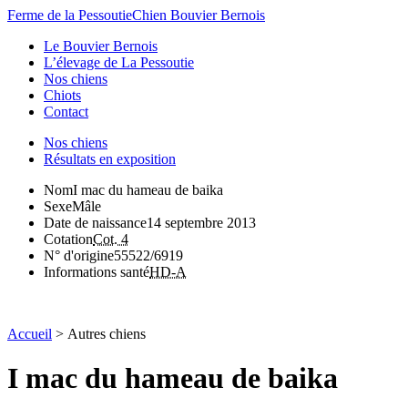
Ferme de la Pessoutie
Chien Bouvier Bernois
Le Bouvier Bernois
L’élevage de La Pessoutie
Nos chiens
Chiots
Contact
Nos chiens
Résultats en exposition
Nom
I mac du hameau de baika
Sexe
Mâle
Date de naissance
14 septembre 2013
Cotation
Cot. 4
N° d'origine
55522/6919
Informations santé
HD-A
Accueil
>
Autres chiens
I mac du hameau de baika