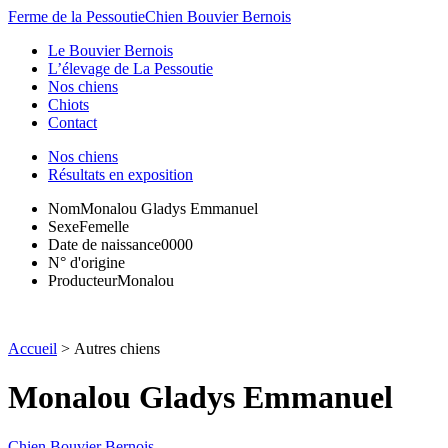
Ferme de la Pessoutie
Chien Bouvier Bernois
Le Bouvier Bernois
L’élevage de La Pessoutie
Nos chiens
Chiots
Contact
Nos chiens
Résultats en exposition
Nom
Monalou Gladys Emmanuel
Sexe
Femelle
Date de naissance
0000
N° d'origine
Producteur
Monalou
Accueil
>
Autres chiens
Monalou Gladys Emmanuel
Chien Bouvier Bernois