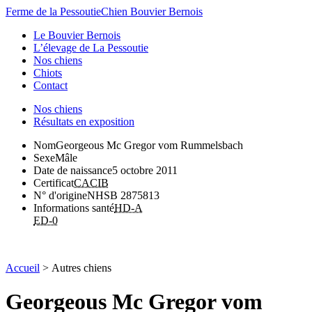
Ferme de la Pessoutie
Chien Bouvier Bernois
Le Bouvier Bernois
L’élevage de La Pessoutie
Nos chiens
Chiots
Contact
Nos chiens
Résultats en exposition
Nom
Georgeous Mc Gregor vom Rummelsbach
Sexe
Mâle
Date de naissance
5 octobre 2011
Certificat
CACIB
N° d'origine
NHSB 2875813
Informations santé
HD-A
ED-0
Accueil
>
Autres chiens
Georgeous Mc Gregor vom