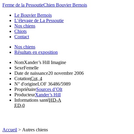
Ferme de la Pessoutie
Chien Bouvier Bernois
Le Bouvier Bernois
L’élevage de La Pessoutie
Nos chiens
Chiots
Contact
Nos chiens
Résultats en exposition
Nom
Xander’s Hill Imagine
Sexe
Femelle
Date de naissance
20 novembre 2006
Cotation
Cot. 4
N° d'origine
LOF 36486/5989
Propriétaire
Sources d’Olt
Producteur
Xander’s Hill
Informations santé
HD-A
ED-0
Accueil
>
Autres chiens