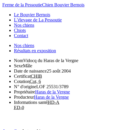
Ferme de la Pessoutie
Chien Bouvier Bernois
Le Bouvier Bernois
L’élevage de La Pessoutie
Nos chiens
Chiots
Contact
Nos chiens
Résultats en exposition
Nom
Vidocq du Haras de la Vergne
Sexe
Mâle
Date de naissance
25 août 2004
Certificat
CHIB
Cotation
Cot. 6
N° d'origine
LOF 25531/3789
Propriétaire
Haras de la Vergne
Producteur
Haras de la Vergne
Informations santé
HD-A
ED-0