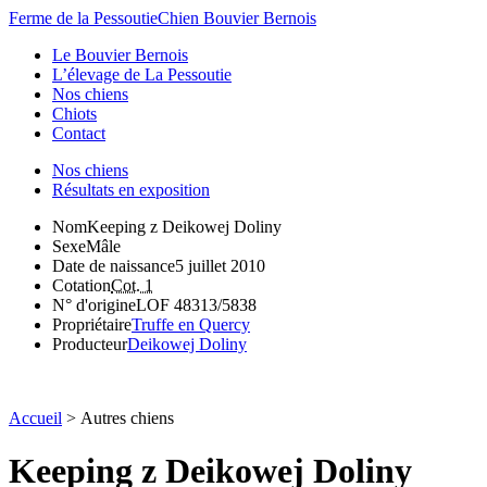
Ferme de la Pessoutie
Chien Bouvier Bernois
Le Bouvier Bernois
L’élevage de La Pessoutie
Nos chiens
Chiots
Contact
Nos chiens
Résultats en exposition
Nom
Keeping z Deikowej Doliny
Sexe
Mâle
Date de naissance
5 juillet 2010
Cotation
Cot. 1
N° d'origine
LOF 48313/5838
Propriétaire
Truffe en Quercy
Producteur
Deikowej Doliny
Accueil
>
Autres chiens
Keeping z Deikowej Doliny