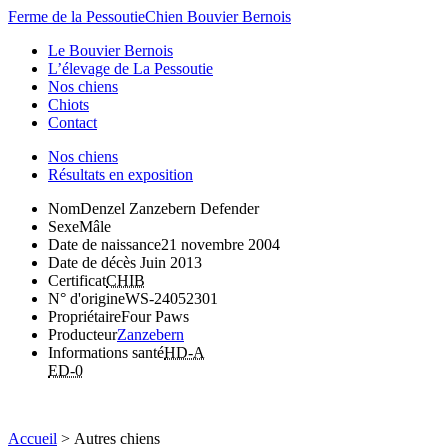
Ferme de la Pessoutie
Chien Bouvier Bernois
Le Bouvier Bernois
L’élevage de La Pessoutie
Nos chiens
Chiots
Contact
Nos chiens
Résultats en exposition
Nom
Denzel Zanzebern Defender
Sexe
Mâle
Date de naissance
21 novembre 2004
Date de décès
Juin 2013
Certificat
CHIB
N° d'origine
WS-24052301
Propriétaire
Four Paws
Producteur
Zanzebern
Informations santé
HD-A
ED-0
Accueil
>
Autres chiens