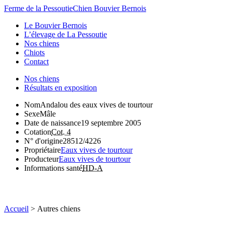
Ferme de la Pessoutie
Chien Bouvier Bernois
Le Bouvier Bernois
L’élevage de La Pessoutie
Nos chiens
Chiots
Contact
Nos chiens
Résultats en exposition
Nom
Andalou des eaux vives de tourtour
Sexe
Mâle
Date de naissance
19 septembre 2005
Cotation
Cot. 4
N° d'origine
28512/4226
Propriétaire
Eaux vives de tourtour
Producteur
Eaux vives de tourtour
Informations santé
HD-A
Accueil
>
Autres chiens