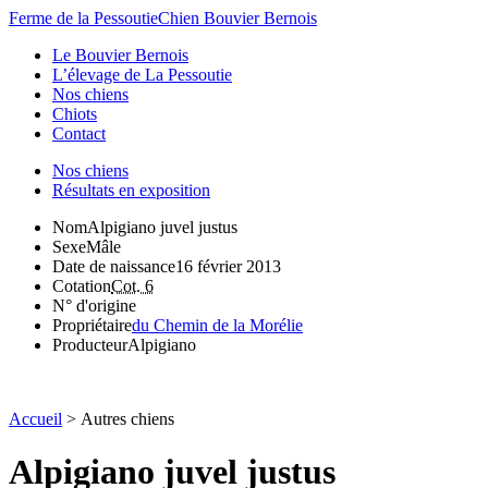
Ferme de la Pessoutie
Chien Bouvier Bernois
Le Bouvier Bernois
L’élevage de La Pessoutie
Nos chiens
Chiots
Contact
Nos chiens
Résultats en exposition
Nom
Alpigiano juvel justus
Sexe
Mâle
Date de naissance
16 février 2013
Cotation
Cot. 6
N° d'origine
Propriétaire
du Chemin de la Morélie
Producteur
Alpigiano
Accueil
>
Autres chiens
Alpigiano juvel justus